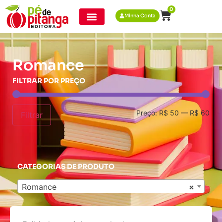
0
Minha Conta
Romance
FILTRAR POR PREÇO
Preço:
R$ 50
—
R$ 60
Filtrar
CATEGORIAS DE PRODUTO
Romance
×