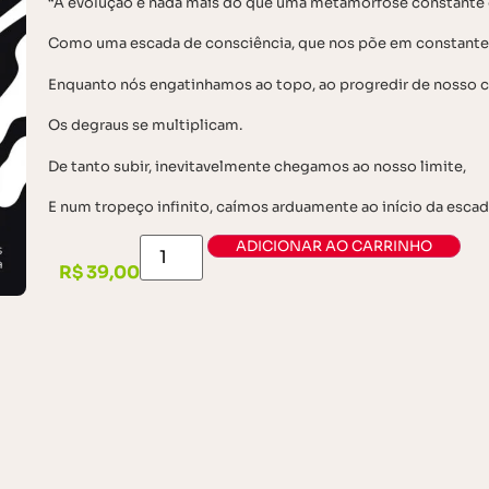
“A evolução é nada mais do que uma metamorfose constante d
Como uma escada de consciência, que nos põe em constante 
Enquanto nós engatinhamos ao topo, ao progredir de nosso 
Os degraus se multiplicam.
De tanto subir, inevitavelmente chegamos ao nosso limite,
E num tropeço infinito, caímos arduamente ao início da escada
ADICIONAR AO CARRINHO
R$
39,00