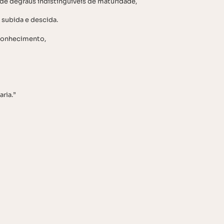
e degraus indistinguíveis de maturidade,
subida e descida.
conhecimento,
ria.”