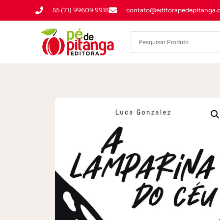
55 (71) 99609 9918
contato@editorapedepitanga.