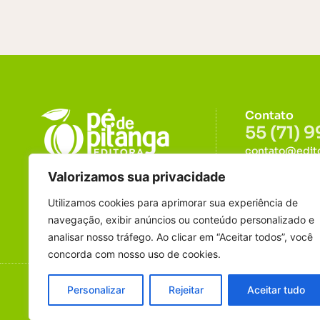
Contato
55 (71) 
contato@edit
Cultivando amor
Funcionament
Valorizamos sua privacidade
através da leitura
De segunda a s
Utilizamos cookies para aprimorar sua experiência de
navegação, exibir anúncios ou conteúdo personalizado e
analisar nosso tráfego. Ao clicar em “Aceitar todos”, você
concorda com nosso uso de cookies.
Personalizar
Rejeitar
Aceitar tudo
® Todos os Direitos Reservados a Pé de Pitanga Edi
Digital