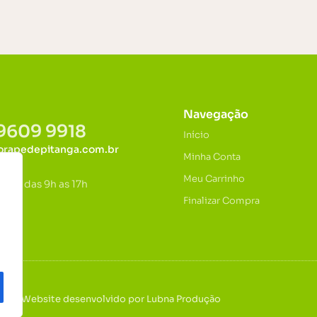
Navegação
99609 9918
Início
orapedepitanga.com.br
Minha Conta
o:
Meu Carrinho
exta das 9h as 17h
Finalizar Compra
tora | Website desenvolvido por Lubna Produção