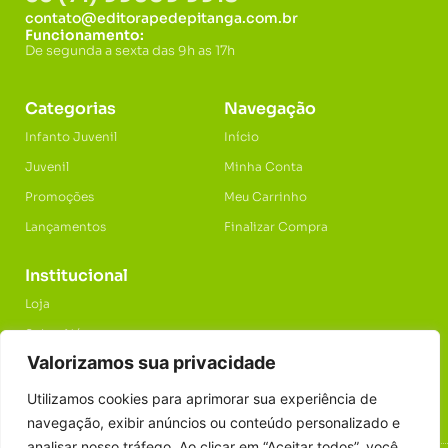
contato@editorapedepitanga.com.br
Funcionamento:
De segunda a sexta das 9h as 17h
Categorias
Navegação
Infanto Juvenil
Início
Juvenil
Minha Conta
Promoções
Meu Carrinho
Lançamentos
Finalizar Compra
Institucional
Loja
Sobre Nós
Valorizamos sua privacidade
Privacidade
Trocas & Devolução
Utilizamos cookies para aprimorar sua experiência de
navegação, exibir anúncios ou conteúdo personalizado e
analisar nosso tráfego. Ao clicar em “Aceitar todos”, você