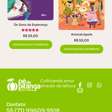
Os Sons da Esperança
Animatrópole
Avaliação
R$
53,00
5.00
R$
53,00
de 5
ADICIONAR AO CARRINHO
ADICIONAR AO CARRINHO
Cultivando amor
através da leitura
Contato
55 (71) 99609 9918